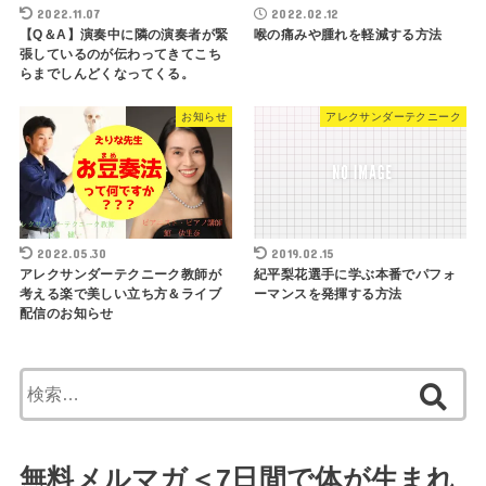
2022.11.07
2022.02.12
【Q＆A】演奏中に隣の演奏者が緊
喉の痛みや腫れを軽減する方法
張しているのが伝わってきてこち
らまでしんどくなってくる。
お知らせ
アレクサンダーテクニーク
2022.05.30
2019.02.15
アレクサンダーテクニーク教師が
紀平梨花選手に学ぶ本番でパフォ
考える楽で美しい立ち方＆ライブ
ーマンスを発揮する方法
配信のお知らせ
検
索:
無料メルマガ＜7日間で体が生まれ