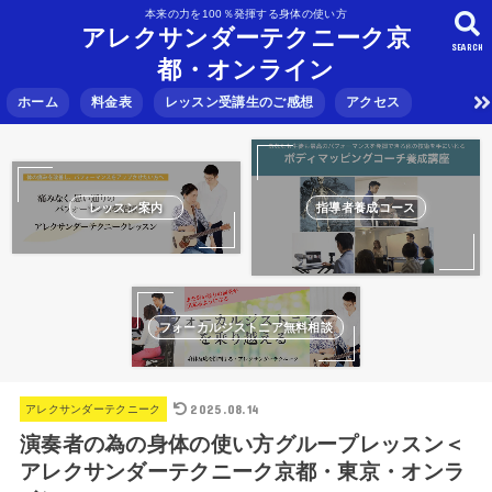
本来の力を100％発揮する身体の使い方
アレクサンダーテクニーク京
SEARCH
都・オンライン
ホーム
料金表
レッスン受講生のご感想
アクセス
レッスン案内
指導者養成コース
フォーカルジストニア無料相談
2025.08.14
アレクサンダーテクニーク
演奏者の為の身体の使い方グループレッスン＜
アレクサンダーテクニーク京都・東京・オンラ