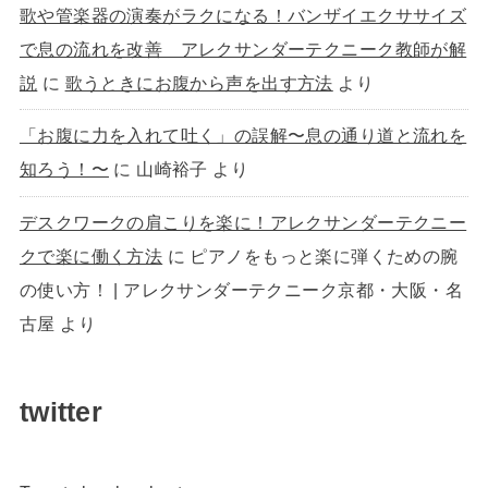
歌や管楽器の演奏がラクになる！バンザイエクササイズ
で息の流れを改善 アレクサンダーテクニーク教師が解
説
に
歌うときにお腹から声を出す方法
より
「お腹に力を入れて吐く」の誤解〜息の通り道と流れを
知ろう！〜
に
山崎裕子
より
デスクワークの肩こりを楽に！アレクサンダーテクニー
クで楽に働く方法
に
ピアノをもっと楽に弾くための腕
の使い方！ | アレクサンダーテクニーク京都・大阪・名
古屋
より
twitter