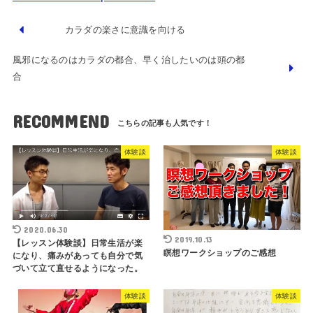
カラダの楽さに意識を向ける
風邪になるのはカラダの都合、早く治したいのは頭の都
合
RECOMMEND
体験談
体験談
2020.06.30
2019.10.13
【レッスン体験談】日常生活が楽
瞑想ワークショップのご感想
になり、痛みがあっても自分で気
づいて立て直せるようになった。
体験談
体験談