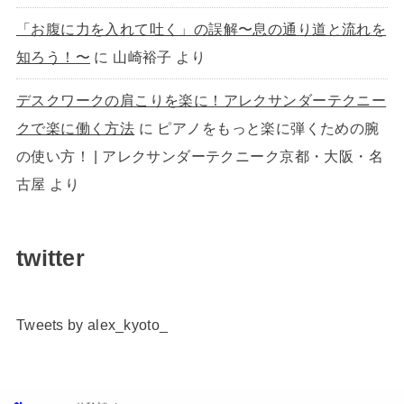
「お腹に力を入れて吐く」の誤解〜息の通り道と流れを
知ろう！〜
に
山崎裕子
より
デスクワークの肩こりを楽に！アレクサンダーテクニー
クで楽に働く方法
に
ピアノをもっと楽に弾くための腕
の使い方！ | アレクサンダーテクニーク京都・大阪・名
古屋
より
twitter
Tweets by alex_kyoto_