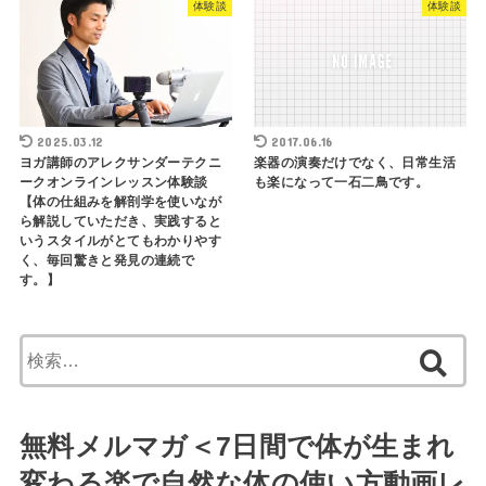
体験談
体験談
2025.03.12
2017.06.16
ヨガ講師のアレクサンダーテクニ
楽器の演奏だけでなく、日常生活
ークオンラインレッスン体験談
も楽になって一石二鳥です。
【体の仕組みを解剖学を使いなが
ら解説していただき、実践すると
いうスタイルがとてもわかりやす
く、毎回驚きと発見の連続で
す。】
検
索:
無料メルマガ＜7日間で体が生まれ
変わる楽で自然な体の使い方動画レ