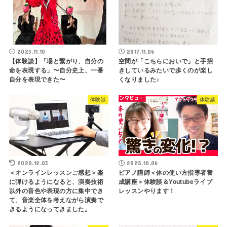
2023.11.10
2017.11.06
【体験談】「場と繋がり、自分の
空間が「こちらにおいで」と手招
命を表現する」〜自分史上、一番
きしているみたいで歩くのが楽し
自分を表現できた〜
くなりました♪
体験談
体験談
2020.12.03
2025.10.06
＜オンラインレッスンご感想＞楽
ピアノ講師＜体の使い方指導者養
に弾けるようになると、演奏技術
成講座＞体験談＆Youtubeライブ
以外の音色や表現の方に集中でき
レッスンやります！
て、音楽全体を考えながら演奏で
きるようになってきました。