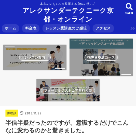
本来の力を100％発揮する身体の使い方
アレクサンダーテクニーク京
SEARCH
都・オンライン
ホーム
料金表
レッスン受講生のご感想
アクセス
レッスン案内
指導者養成コース
フォーカルジストニア無料相談
2018.11.29
体験談
半信半疑だったのですが、意識するだけでこん
なに変わるのかと驚きました。