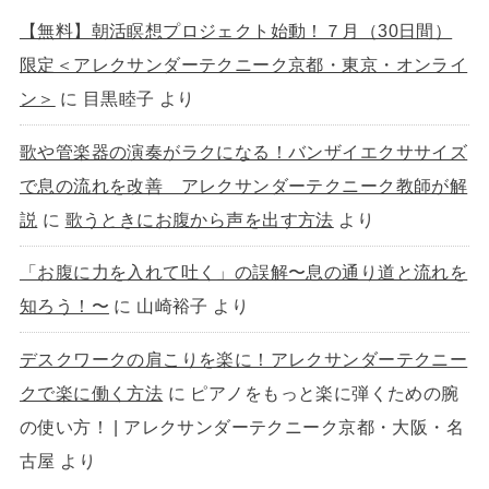
【無料】朝活瞑想プロジェクト始動！７月（30日間）
限定＜アレクサンダーテクニーク京都・東京・オンライ
ン＞
に
目黒睦子
より
歌や管楽器の演奏がラクになる！バンザイエクササイズ
で息の流れを改善 アレクサンダーテクニーク教師が解
説
に
歌うときにお腹から声を出す方法
より
「お腹に力を入れて吐く」の誤解〜息の通り道と流れを
知ろう！〜
に
山崎裕子
より
デスクワークの肩こりを楽に！アレクサンダーテクニー
クで楽に働く方法
に
ピアノをもっと楽に弾くための腕
の使い方！ | アレクサンダーテクニーク京都・大阪・名
古屋
より