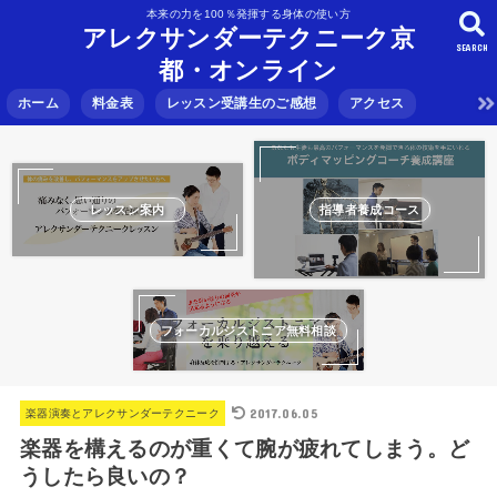
本来の力を100％発揮する身体の使い方
アレクサンダーテクニーク京
SEARCH
都・オンライン
ホーム
料金表
レッスン受講生のご感想
アクセス
レッスン案内
指導者養成コース
フォーカルジストニア無料相談
2017.06.05
楽器演奏とアレクサンダーテクニーク
楽器を構えるのが重くて腕が疲れてしまう。ど
うしたら良いの？