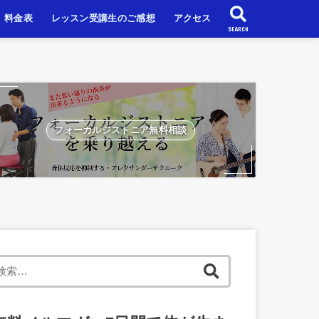
料金表
レッスン受講生のご感想
アクセス
SEARCH
スン
スン
ンレッスン
フォーカルジストニア無料相談
検
索: