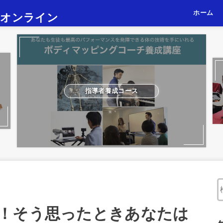
ホーム
・オンライン
京都レッ
東京レッ
オンライ
指導者養成コース
！そう思ったときあなたは