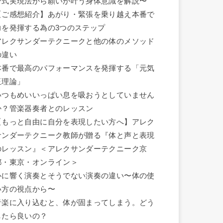
ン式実現法から願いが叶う身体意識を解説〜
【ご感想紹介】あがり・緊張を乗り越え本番で
力を発揮する為の3つのステップ
アレクサンダーテクニークと他の体のメソッド
の違い
本番で最高のパフォーマンスを発揮する「元気
玉理論」
いつもめいいっぱい息を吸おうとしていません
か？管楽器奏者とのレッスン
【もっと自由に自分を表現したい方へ】アレク
サンダーテクニーク教師が贈る『体と声と表現
のレッスン』＜アレクサンダーテクニーク京
都・東京・オンライン＞
心に響く演奏とそうでない演奏の違い〜体の使
い方の視点から〜
音楽に入り込むと、体が固まってしまう。どう
したら良いの？