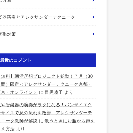
未分類
楽器演奏とアレクサンダーテクニーク
緊張対策
最近のコメント
【無料】朝活瞑想プロジェクト始動！７月（30
日間）限定＜アレクサンダーテクニーク京都・
東京・オンライン＞
に
目黒睦子
より
歌や管楽器の演奏がラクになる！バンザイエク
ササイズで息の流れを改善 アレクサンダーテ
クニーク教師が解説
に
歌うときにお腹から声を
出す方法
より