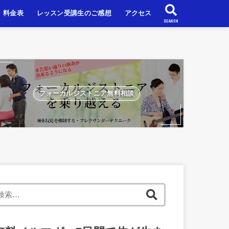
料金表
レッスン受講生のご感想
アクセス
SEARCH
スン
スン
ンレッスン
フォーカルジストニア無料相談
検
索: