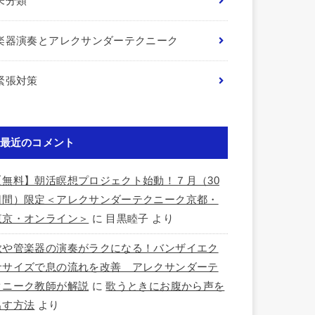
未分類
楽器演奏とアレクサンダーテクニーク
緊張対策
最近のコメント
【無料】朝活瞑想プロジェクト始動！７月（30
日間）限定＜アレクサンダーテクニーク京都・
東京・オンライン＞
に
目黒睦子
より
歌や管楽器の演奏がラクになる！バンザイエク
ササイズで息の流れを改善 アレクサンダーテ
クニーク教師が解説
に
歌うときにお腹から声を
出す方法
より