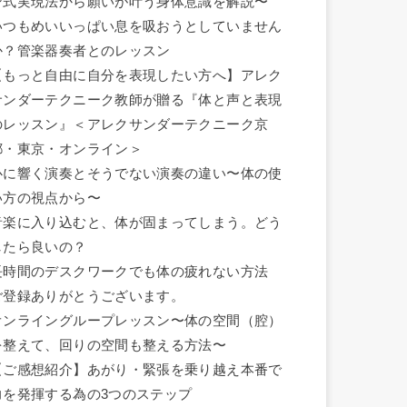
ン式実現法から願いが叶う身体意識を解説〜
いつもめいいっぱい息を吸おうとしていません
か？管楽器奏者とのレッスン
【もっと自由に自分を表現したい方へ】アレク
サンダーテクニーク教師が贈る『体と声と表現
のレッスン』＜アレクサンダーテクニーク京
都・東京・オンライン＞
心に響く演奏とそうでない演奏の違い〜体の使
い方の視点から〜
音楽に入り込むと、体が固まってしまう。どう
したら良いの？
長時間のデスクワークでも体の疲れない方法
ご登録ありがとうございます。
オンライングループレッスン〜体の空間（腔）
を整えて、回りの空間も整える方法〜
【ご感想紹介】あがり・緊張を乗り越え本番で
力を発揮する為の3つのステップ