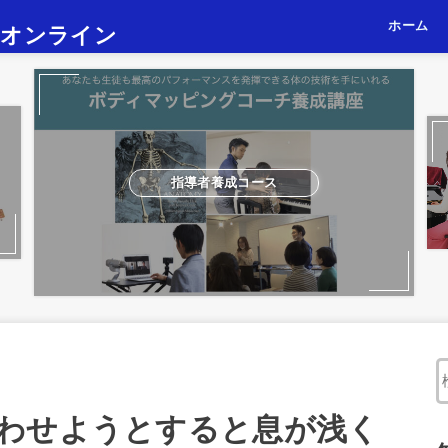
ホーム
・オンライン
京都レッ
東京レッ
オンライ
指導者養成コース
わせようとすると息が浅く